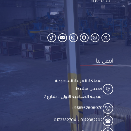
اتصل بنا
المملكة العربية السعودية -
خميس مشيط
المدينة الصناعية الأولى – شارع 2
966562606070​+
0172382702 - 0172382704​