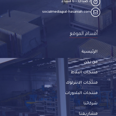
7 صباحا - 6 مساء​
socialmedia@al-hasaniah.com​
أقسام الموقع
الرئيسية
من نحن
منتجات البلاط
منتجات الانترلوك
منتجات البلدورات
شركائنا
مشاريعنا