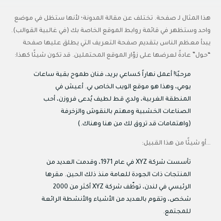
هذا المثال لـ صفحة. تختلف عن مقالة المدونة؛ لأنها ستظل في موضع
واحد وستظهر في قائمة روابط الموقع الخاصة بك (في غالبية القوالب).
يبدأ معظم الناس بتقديم صفحة التعريف التي يطلق عليها صفحة
“حول” عادةً لعرضها على زوّار الموقع المحتملين. قد تكون شيئًا كهذا:
مرحبًا! أعمل نهاراً كساعي بريد، فنان طموح بقية ساعات
يومي، وهذا هو موقع الويب الخاص بي. أعيش في
المنطقة الغربية، ولدي قط لطيف يُدعى فروزن، أحب
الصناعات الخشبية ومهتم بالنقوش والزخرفة
(واهتمامات قد تروق لك من هنا وهناك.)
…أو شيئًا من هذا القبيل:
تأسست شركة XYZ في عام 1971، وقدمت العديد من
المنتجات ذات الجودة للعامة منذ ذلك الحين. مقرها
الرئيسي في لندن، توظّف شركة XYZ أكثر من 2000
شخص، وتقوم بالعديد من الأشياء والأنشطة الرائعة
للمجتمع.