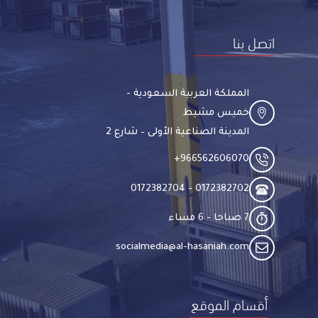
اتصل بنا
المملكة العربية السعودية -
خميس مشيط
المدينة الصناعية الأولى – شارع 2
966562606070​+
0172382702 - 0172382704​
7 صباحا - 6 مساء​
socialmedia@al-hasaniah.com​
أقسام الموقع