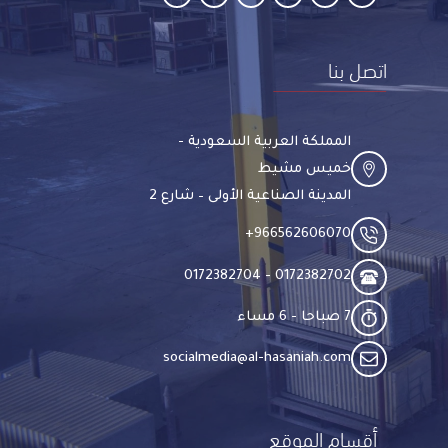
اتصل بنا
المملكة العربية السعودية -
خميس مشيط
المدينة الصناعية الأولى – شارع 2
966562606070​+
0172382702 - 0172382704​
7 صباحا - 6 مساء​
socialmedia@al-hasaniah.com​
أقسام الموقع