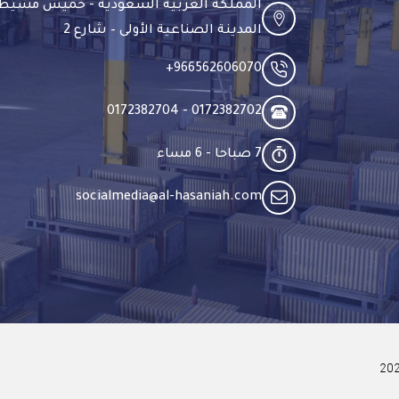
المملكة العربية السعودية - خميس مشيط
المدينة الصناعية الأولى – شارع 2
966562606070​+
0172382702 - 0172382704​
7 صباحا - 6 مساء​
socialmedia@al-hasaniah.com​